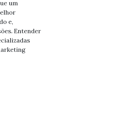
que um
elhor
do e,
ões. Entender
cializadas
marketing