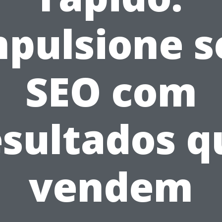
mpulsione s
SEO com
esultados q
vendem