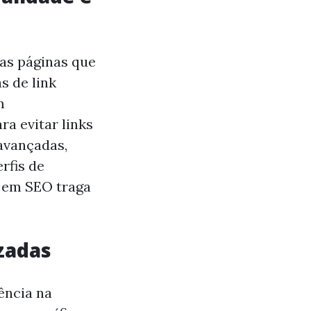
as páginas que
s de link
m
ra evitar links
avançadas,
rfis de
o em SEO traga
zadas
ência na