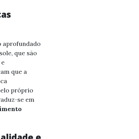
cas
o aprofundado
ole, que são
 e
cam que a
ica
elo próprio
traduz-se em
cimento
ualidade e