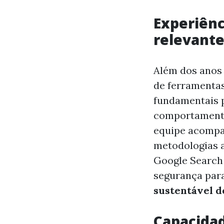
Experiênc
relevant
Além dos anos
de ferramenta
fundamentais pa
comportamento 
equipe acompan
metodologias 
Google Search 
segurança para
sustentável 
Capacidad