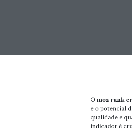
O
moz rank c
e o potencial d
qualidade e qu
indicador é cr