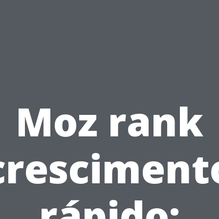
Moz rank
cresciment
rápido: