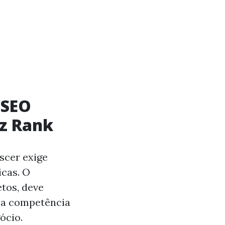
 SEO
z Rank
scer exige
icas. O
etos, deve
o a competência
ócio.