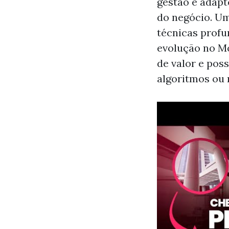
gestão e adapt
do negócio. Um
técnicas profu
evolução no M
de valor e pos
algoritmos ou 