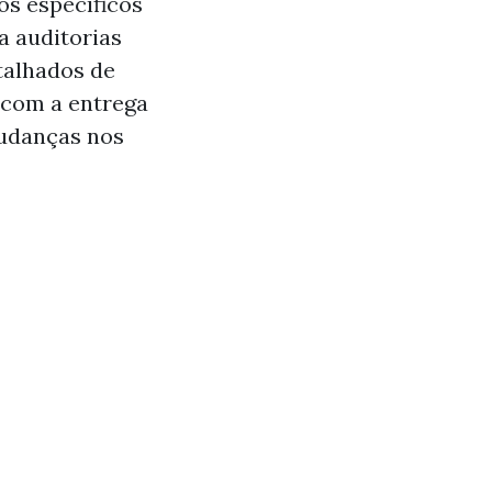
os específicos
a auditorias
talhados de
 com a entrega
mudanças nos