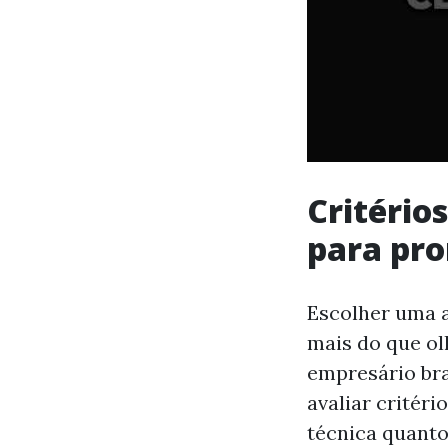
Critério
para pr
Escolher uma a
mais do que ol
empresário bra
avaliar critér
técnica quanto